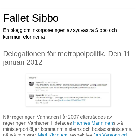
Fallet Sibbo
En blogg om inkorporeringen av sydvästra Sibbo och
kommunreformerna
Delegationen för metropolpolitik. Den 11
januari 2012
När regeringen Vanhanen I år 2007 efterträddes av
regeringen Vanhanen II delades
Hannes Manninen
s två
ministerportföljer, kommunministerns och bostadsministerns,
på två ministrar,
Mari Kiviniemi
respektive
Jan Vapaavuori
.