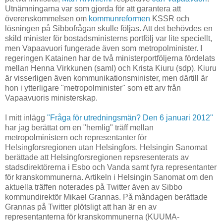
Utnämningarna var som gjorda för att garantera att
överenskommelsen om
kommunreformen
KSSR och
lösningen på Sibbofrågan skulle följas. Att det behövdes en
skild minister för bostadsministerns portfölj var lite speciellt,
men Vapaavuori fungerade även som metropolminister. I
regeringen Katainen har de två ministerportföljerna fördelats
mellan Henna Virkkunen (saml) och Krista Kiuru (sdp). Kiuru
är visserligen även kommunikationsminister, men därtill är
hon i ytterligare "metropolminister" som ett arv från
Vapaavuoris ministerskap.
I mitt inlägg
"Fråga för utredningsmän? Den 6 januari 2012"
har jag berättat om en "hemlig" träff mellan
metropolministern och representanter för
Helsingforsregionen utan Helsingfors. Helsingin Sanomat
berättade att Helsingforsregionen repsresenterats av
stadsdirektörerna i Esbo och Vanda samt fyra representanter
för kranskommunerna. Artikeln i Helsingin Sanomat om den
aktuella träffen noterades på Twitter även av Sibbo
kommundirektör Mikael Grannas. På måndagen berättade
Grannas på Twitter plötsligt att han är en av
representanterna för kranskommunerna (KUUMA-